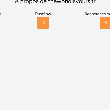
A propos de theworldisyours.fr
s
Trustflow
Recherches m
13
0