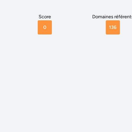
Score
Domaines référent
0
136