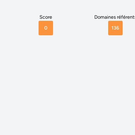
Score
Domaines référent
0
136