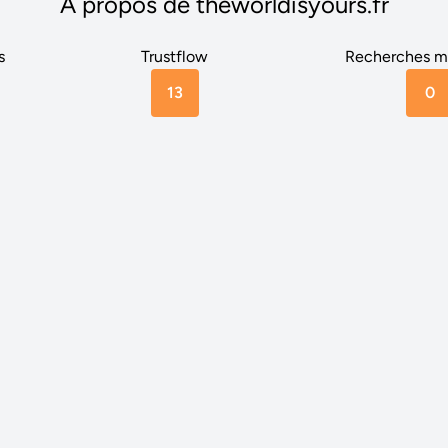
A propos de theworldisyours.fr
s
Trustflow
Recherches m
13
0