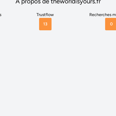
A propos de theworldisyours.fr
s
Trustflow
Recherches m
13
0