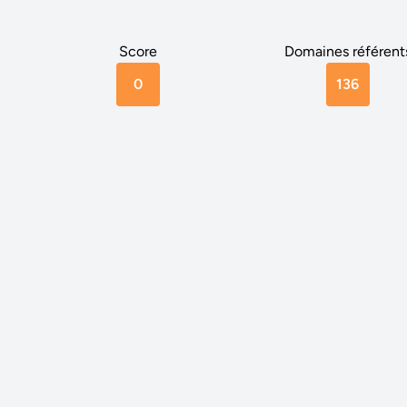
Score
Domaines référent
0
136