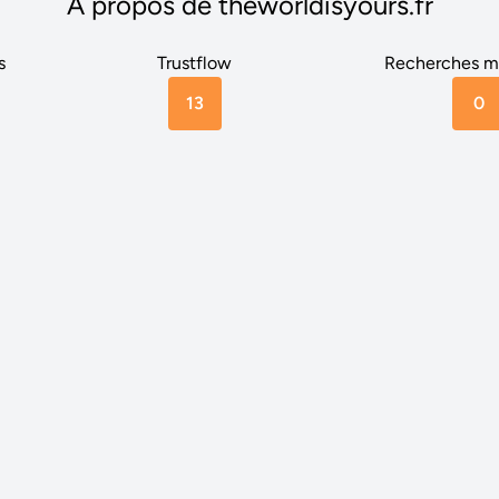
A propos de theworldisyours.fr
s
Trustflow
Recherches m
13
0