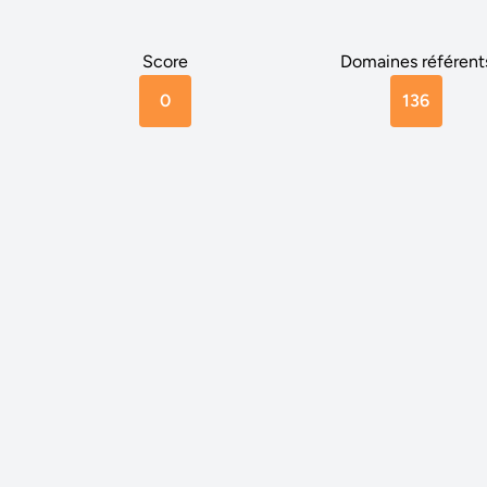
Score
Domaines référent
0
136