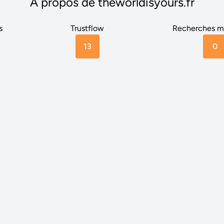
A propos de theworldisyours.fr
s
Trustflow
Recherches m
13
0