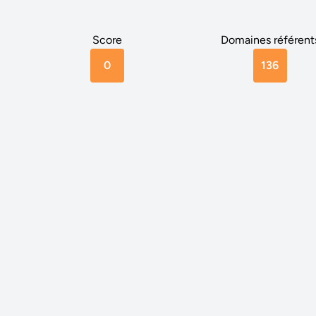
Score
Domaines référent
0
136